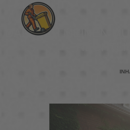
DARF ICH MEINEN M
– RECHTL
INH