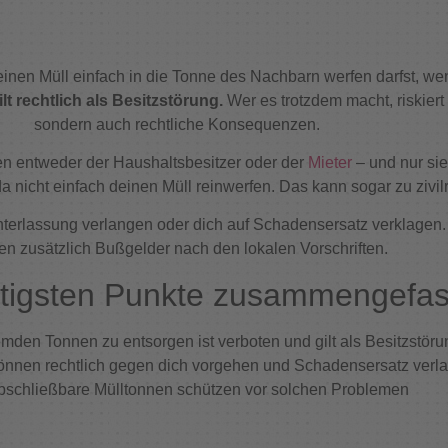
deinen Müll einfach in die Tonne des Nachbarn werfen darfst, we
lt rechtlich als Besitzstörung.
Wer es trotzdem macht, riskiert
sondern auch rechtliche Konsequenzen.
len entweder der Haushaltsbesitzer oder der
Mieter
– und nur sie
da nicht einfach deinen Müll reinwerfen. Das kann sogar zu zivil
Unterlassung verlangen oder dich auf Schadensersatz verklage
en zusätzlich Bußgelder nach den lokalen Vorschriften.
htigsten Punkte zusammengefas
remden Tonnen zu entsorgen ist verboten und gilt als Besitzstöru
können rechtlich gegen dich vorgehen und Schadensersatz verl
bschließbare Mülltonnen schützen vor solchen Problemen