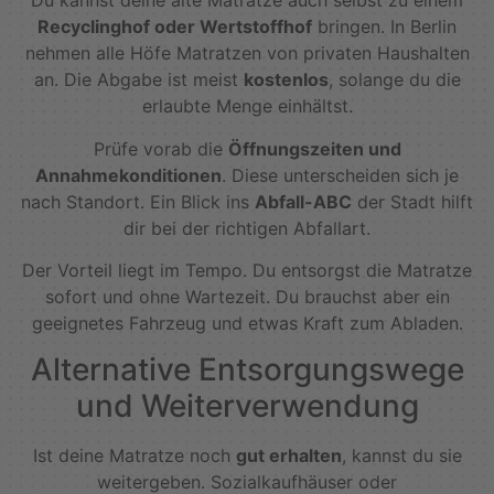
Du kannst deine alte Matratze auch selbst zu einem
Recyclinghof oder Wertstoffhof
bringen. In Berlin
nehmen alle Höfe Matratzen von privaten Haushalten
an. Die Abgabe ist meist
kostenlos
, solange du die
erlaubte Menge einhältst.
Prüfe vorab die
Öffnungszeiten und
Annahmekonditionen
. Diese unterscheiden sich je
nach Standort. Ein Blick ins
Abfall-ABC
der Stadt hilft
dir bei der richtigen Abfallart.
Der Vorteil liegt im Tempo. Du entsorgst die Matratze
sofort und ohne Wartezeit. Du brauchst aber ein
geeignetes Fahrzeug und etwas Kraft zum Abladen.
Alternative Entsorgungswege
und Weiterverwendung
Ist deine Matratze noch
gut erhalten
, kannst du sie
weitergeben. Sozialkaufhäuser oder