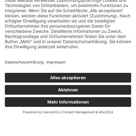
ZUM STELLENANGEBOT
Schreibe einen Kommentar
Deine E-Mail-Adresse wird nicht veröffentlicht.
Erforderliche Felder sind mit
*
markiert
Kommentar
*