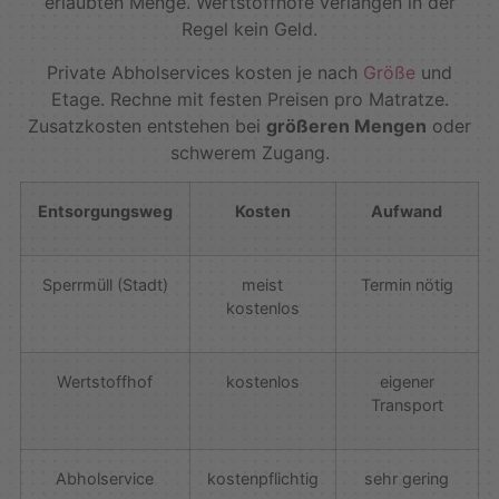
erlaubten Menge. Wertstoffhöfe verlangen in der
Regel kein Geld.
Private Abholservices kosten je nach
Größe
und
Etage. Rechne mit festen Preisen pro Matratze.
Zusatzkosten entstehen bei
größeren Mengen
oder
schwerem Zugang.
Entsorgungsweg
Kosten
Aufwand
Sperrmüll (Stadt)
meist
Termin nötig
kostenlos
Wertstoffhof
kostenlos
eigener
Transport
Abholservice
kostenpflichtig
sehr gering